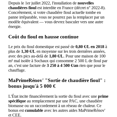
Depuis le 1er juillet 2022, l'installation de
nouvelles
chaudières fioul
est interdite en France (décret n° 2022-8).
Concrètement, si votre chaudière fioul actuelle tombe en
panne irréparable, vous ne pourrez pas la remplacer par un
modèle équivalent — vous devrez basculer vers une autre
énergie.
Coût du fioul en hausse continue
Le prix du fioul domestique est passé de
0,80 €/L en 2018
à
plus de
1,30 €/L
en moyenne sur les trois dernières années,
avec des pics au-delà de
1,80 €/L
. Pour une maison de 100
m² mal isolée à Sochaux qui consomme 2 500 L de fioul par
an, c'est une facture de
3 250 à 4 500 €/an
rien que pour le
chauffage.
MaPrimeRénov' "Sortie de chaudière fioul" :
bonus jusqu'à 5 000 €
L'État incite financièrement la sortie du fioul avec une
prime
spécifique
au remplacement par une PAC, une chaudière
biomasse ou un raccordement à un réseau de chaleur. Ce
bonus est
cumulable
avec les autres aides MaPrimeRénov'
et CEE.