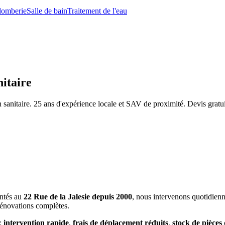
lomberie
Salle de bain
Traitement de l'eau
itaire
sanitaire. 25 ans d'expérience locale et SAV de proximité. Devis gratui
antés au
22 Rue de la Jalesie depuis 2000
, nous intervenons quotidienn
 rénovations complètes.
 :
intervention rapide
,
frais de déplacement réduits
,
stock de pièces