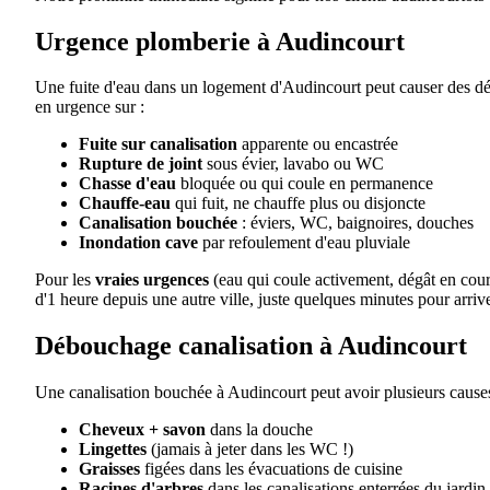
Urgence plomberie à Audincourt
Une fuite d'eau dans un logement d'Audincourt peut causer des dég
en urgence sur :
Fuite sur canalisation
apparente ou encastrée
Rupture de joint
sous évier, lavabo ou WC
Chasse d'eau
bloquée ou qui coule en permanence
Chauffe-eau
qui fuit, ne chauffe plus ou disjoncte
Canalisation bouchée
: éviers, WC, baignoires, douches
Inondation cave
par refoulement d'eau pluviale
Pour les
vraies urgences
(eau qui coule activement, dégât en cou
d'1 heure depuis une autre ville, juste quelques minutes pour arrive
Débouchage canalisation à Audincourt
Une canalisation bouchée à Audincourt peut avoir plusieurs causes
Cheveux + savon
dans la douche
Lingettes
(jamais à jeter dans les WC !)
Graisses
figées dans les évacuations de cuisine
Racines d'arbres
dans les canalisations enterrées du jardin