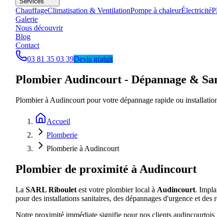
Services
Chauffage
Climatisation & Ventilation
Pompe à chaleur
Électricité
P
Galerie
Nous découvrir
Blog
Contact
03 81 35 03 39
Devis gratuit
Plombier Audincourt - Dépannage & San
Plombier à Audincourt pour votre dépannage rapide ou installation 
Accueil
Plomberie
Plomberie à Audincourt
Plombier de proximité à Audincourt
La
SARL Riboulet
est votre plombier local à
Audincourt
. Impl
pour des installations sanitaires, des dépannages d'urgence et des
Notre proximité immédiate signifie pour nos clients audincourtois