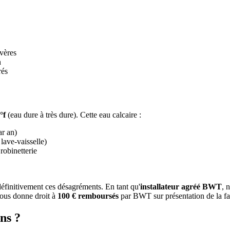
vères
n
rés
°f
(eau dure à très dure). Cette eau calcaire :
ar an)
 lave-vaisselle)
 robinetterie
finitivement ces désagréments. En tant qu'
installateur agréé BWT
, 
ous donne droit à
100 € remboursés
par BWT sur présentation de la fa
ns ?