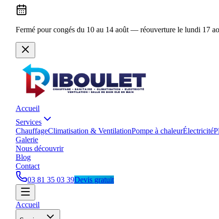
Fermé pour congés du 10 au 14 août — réouverture le lundi 17 ao
Accueil
Services
Chauffage
Climatisation & Ventilation
Pompe à chaleur
Électricité
P
Galerie
Nous découvrir
Blog
Contact
03 81 35 03 39
Devis gratuit
Accueil